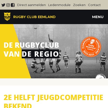
Direct aanmelden
Ledenmodule
Zoeken
Contact
MENU
RUGBY CLUB EEMLAND
DE RUGBYCLUB
VAN
DE REGIO
2E HELFT JEUGDCOMPETITIE
BEKEND