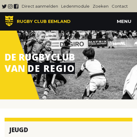
Direct aanmelden
Ledenmodule
Zoeken
Contact
MENU
RUGBY CLUB EEMLAND
DE RUGBYCLUB
VAN
DE REGIO
JEUGD