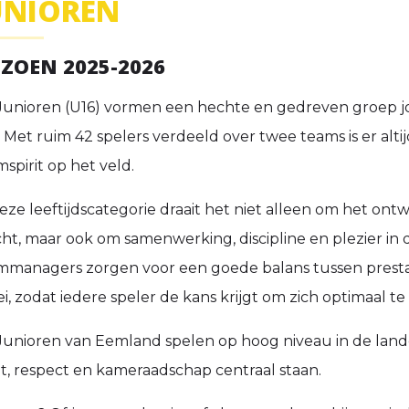
UNIOREN
IZOEN 2025-2026
Junioren (U16) vormen een hechte en gedreven groep jo
. Met ruim 42 spelers verdeeld over twee teams is er alti
spirit op het veld.
deze leeftijdscategorie draait het niet alleen om het on
ht, maar ook om samenwerking, discipline en plezier in d
mmanagers zorgen voor een goede balans tussen prestat
i, zodat iedere speler de kans krijgt om zich optimaal t
Junioren van Eemland spelen op hoog niveau in de landel
et, respect en kameraadschap centraal staan.