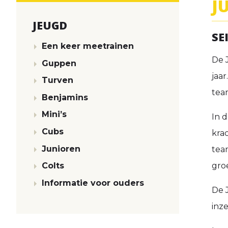
J
JEUGD
SE
Een keer meetrainen
De 
Guppen
jaar
Turven
team
Benjamins
Mini’s
In 
Cubs
krac
Junioren
tea
groe
Colts
Informatie voor ouders
De 
inz