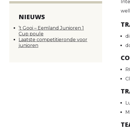
Inte
wel
NIEUWS
TR
’t Gooi – Eemland Junioren 1
Cup poule
d
Laatste competitieronde voor
junioren
d
CO
R
C
TR
L
M
TE