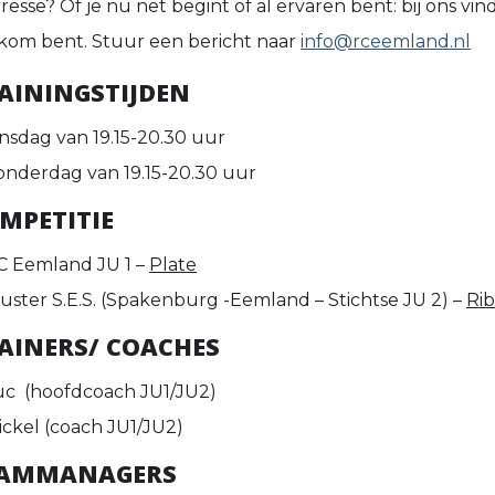
resse? Of je nu net begint of al ervaren bent: bij ons vind
kom bent. Stuur een bericht naar
info@rceemland.nl
AININGSTIJDEN
insdag van 19.15-20.30
uur
onderdag van 19.15-20.30 uur
MPETITIE
C Eemland JU 1 –
Plate
luster S.E.S. (Spakenburg -Eemland – Stichtse JU 2) –
Ri
AINERS/ COACHES
uc (hoofdcoach JU1/JU2)
ickel (coach JU1/JU2)
AMMANAGERS