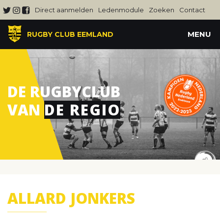
Direct aanmelden
Ledenmodule
Zoeken
Contact
MENU
RUGBY CLUB EEMLAND
DE RUGBYCLUB
VAN
DE REGIO
ALLARD JONKERS