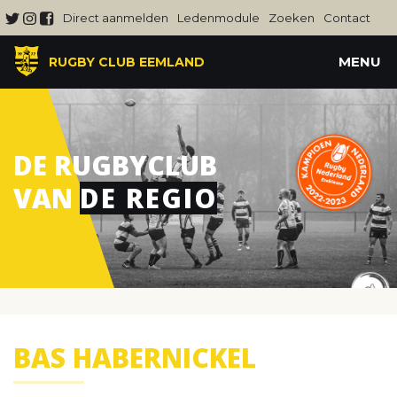
Direct aanmelden
Ledenmodule
Zoeken
Contact
MENU
RUGBY CLUB EEMLAND
DE RUGBYCLUB
VAN
DE REGIO
BAS HABERNICKEL