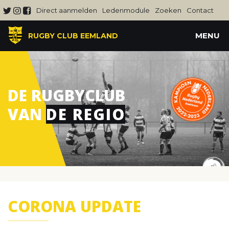
Direct aanmelden
Ledenmodule
Zoeken
Contact
MENU
RUGBY CLUB EEMLAND
DE RUGBYCLUB
VAN
DE REGIO
CORONA UPDATE