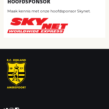
HOOFDSPONSOR
Maak kennis met onze hoofdsponsor Skynet.