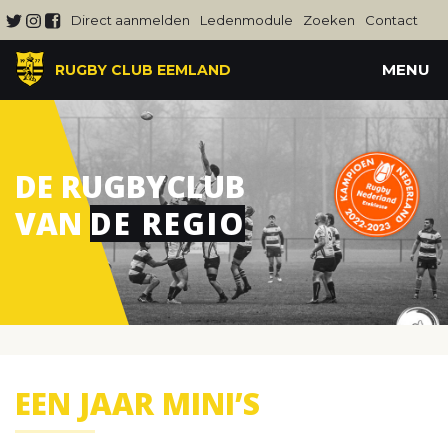
Direct aanmelden
Ledenmodule
Zoeken
Contact
MENU
RUGBY CLUB EEMLAND
DE RUGBYCLUB
VAN
DE REGIO
EEN JAAR MINI’S