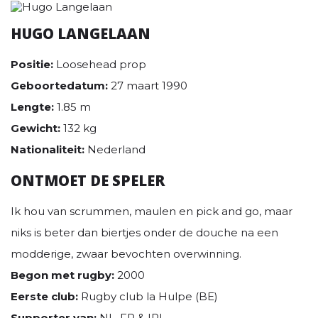
HUGO LANGELAAN
Positie:
Loosehead prop
Geboortedatum:
27 maart 1990
Lengte:
1.85 m
Gewicht:
132 kg
Nationaliteit:
Nederland
ONTMOET DE SPELER
Ik hou van scrummen, maulen en pick and go, maar
niks is beter dan biertjes onder de douche na een
modderige, zwaar bevochten overwinning.
Begon met rugby:
2000
Eerste club:
Rugby club la Hulpe (BE)
Supporter van:
NL, FR & IRL