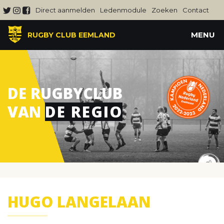
Direct aanmelden
Ledenmodule
Zoeken
Contact
MENU
RUGBY CLUB EEMLAND
DE RUGBYCLUB
VAN
DE REGIO
HUGO LANGELAAN