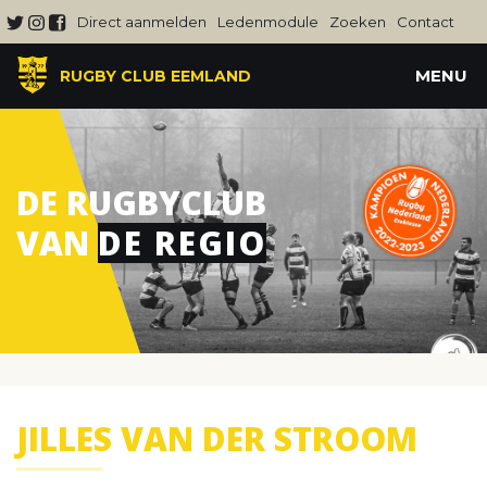
Direct aanmelden
Ledenmodule
Zoeken
Contact
MENU
RUGBY CLUB EEMLAND
DE RUGBYCLUB
VAN
DE REGIO
JILLES VAN DER STROOM