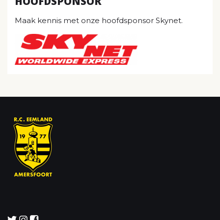
HOOFDSPONSOR
Maak kennis met onze hoofdsponsor Skynet.