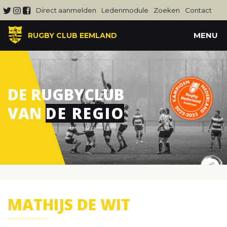
Direct aanmelden
Ledenmodule
Zoeken
Contact
MENU
RUGBY CLUB EEMLAND
DE RUGBYCLUB
VAN
DE REGIO
MATHIJS DE WIT