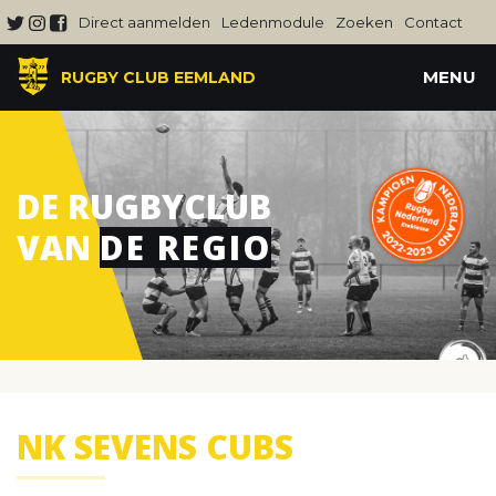
Direct aanmelden
Ledenmodule
Zoeken
Contact
MENU
RUGBY CLUB EEMLAND
DE RUGBYCLUB
VAN
DE REGIO
NK SEVENS CUBS