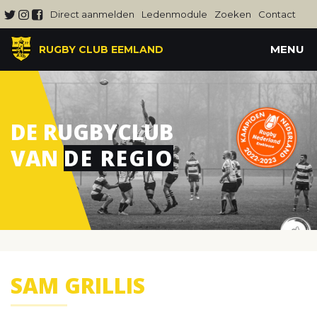
Direct aanmelden
Ledenmodule
Zoeken
Contact
MENU
RUGBY CLUB EEMLAND
DE RUGBYCLUB
VAN
DE REGIO
SAM GRILLIS