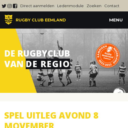
Direct aanmelden
Ledenmodule
Zoeken
Contact
MENU
RUGBY CLUB EEMLAND
DE RUGBYCLUB
VAN
DE REGIO
SPEL UITLEG AVOND 8
MOVEMBER