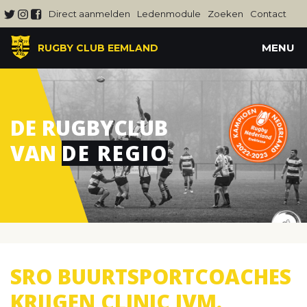
Direct aanmelden
Ledenmodule
Zoeken
Contact
MENU
RUGBY CLUB EEMLAND
DE RUGBYCLUB
VAN
DE REGIO
SRO BUURTSPORTCOACHES
KRIJGEN CLINIC IVM.