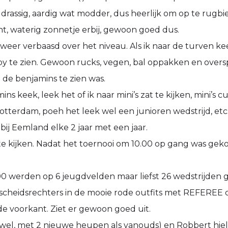
 drassig, aardig wat modder, dus heerlijk om op te rugbi
ht, waterig zonnetje erbij, gewoon goed dus.
weer verbaasd over het niveau. Als ik naar de turven kee
 te zien. Gewoon rucks, vegen, bal oppakken en oversp
j de benjamins te zien was.
ins keek, leek het of ik naar mini’s zat te kijken, mini’s c
otterdam, poeh het leek wel een junioren wedstrijd, etc
 bij Eemland elke 2 jaar met een jaar.
m te kijken. Nadat het toernooi om 10.00 op gang was gek
00 werden op 6 jeugdvelden maar liefst 26 wedstrijden 
 scheidsrechters in de mooie rode outfits met REFEREE 
e voorkant. Ziet er gewoon goed uit.
wel, met 2 nieuwe heupen als vanouds) en Robbert hiel