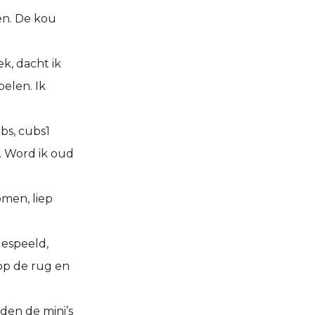
en. De kou
k, dacht ik
elen. Ik
ubs, cubs1
. Word ik oud
omen, liep
gespeeld,
op de rug en
den de mini’s