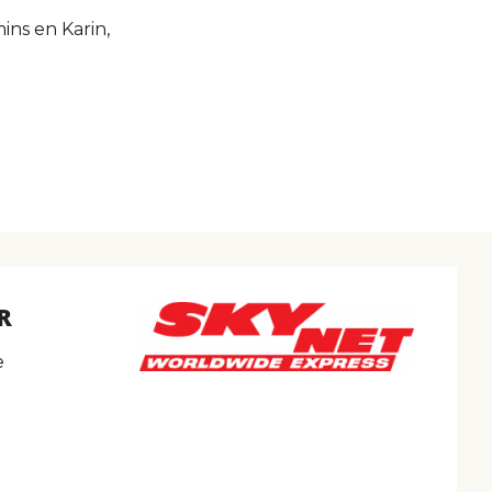
ins en Karin,
R
e