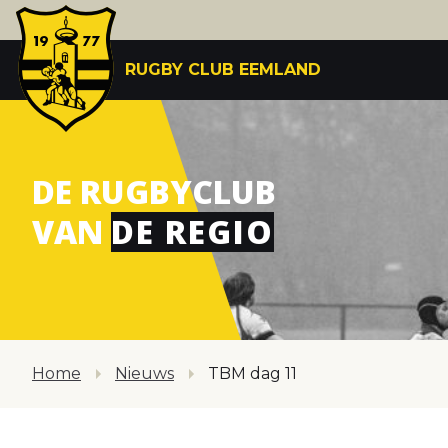
RUGBY CLUB EEMLAND
DE RUGBYCLUB
VAN
DE REGIO
Home
Nieuws
TBM dag 11