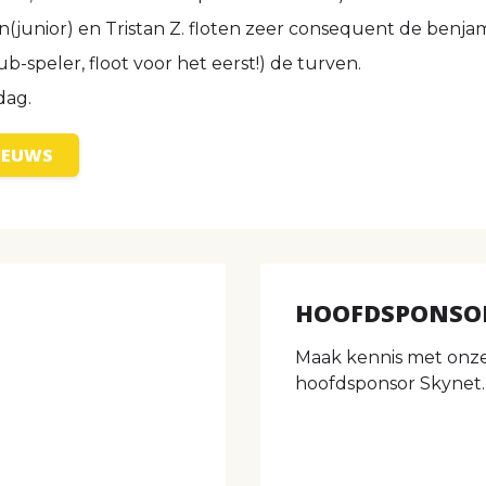
tijn(junior) en Tristan Z. floten zeer consequent de benjam
ub-speler, floot voor het eerst!) de turven.
dag.
NIEUWS
HOOFDSPONSO
Maak kennis met onz
hoofdsponsor Skynet.