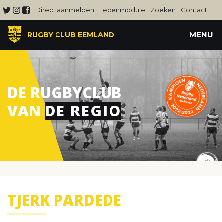
Direct aanmelden
Ledenmodule
Zoeken
Contact
MENU
RUGBY CLUB EEMLAND
DE RUGBYCLUB
VAN
DE REGIO
TJERK PARDEDE