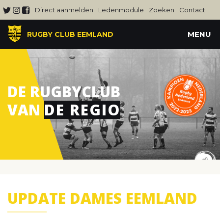
Direct aanmelden
Ledenmodule
Zoeken
Contact
MENU
RUGBY CLUB EEMLAND
DE RUGBYCLUB
VAN
DE REGIO
UPDATE DAMES EEMLAND