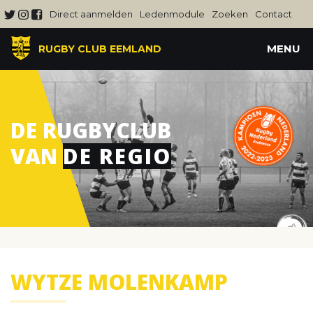
Direct aanmelden
Ledenmodule
Zoeken
Contact
MENU
RUGBY CLUB EEMLAND
DE RUGBYCLUB
VAN
DE REGIO
WYTZE MOLENKAMP